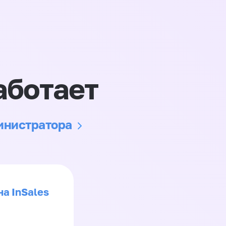
аботает
министратора
на InSales