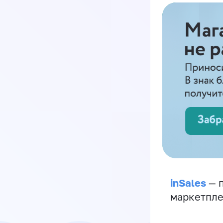
inSales
— п
маркетпле