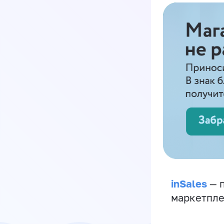
inSales
— п
маркетпле