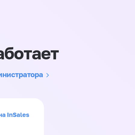
аботает
министратора
на InSales