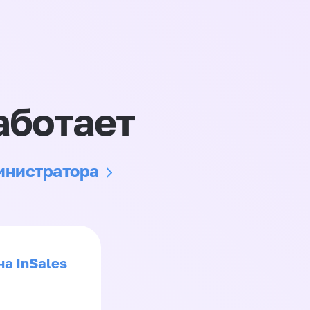
аботает
министратора
на InSales