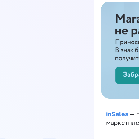
inSales
— п
маркетпле