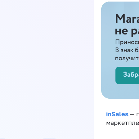
inSales
— п
маркетпле