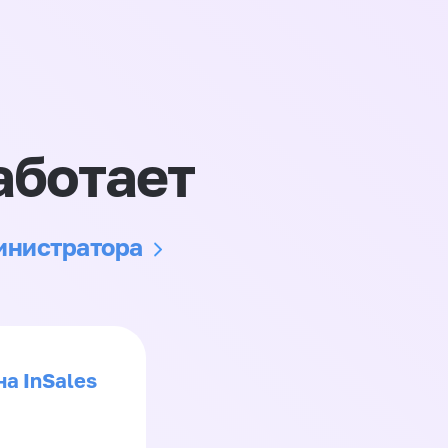
аботает
министратора
на InSales