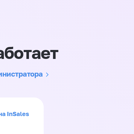
аботает
министратора
на InSales