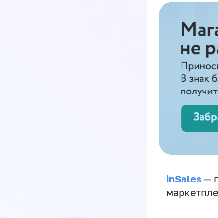
inSales
— п
маркетпле