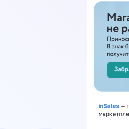
inSales
— п
маркетпле