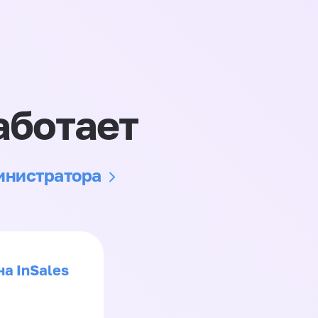
аботает
министратора
на InSales