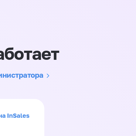
аботает
министратора
на InSales