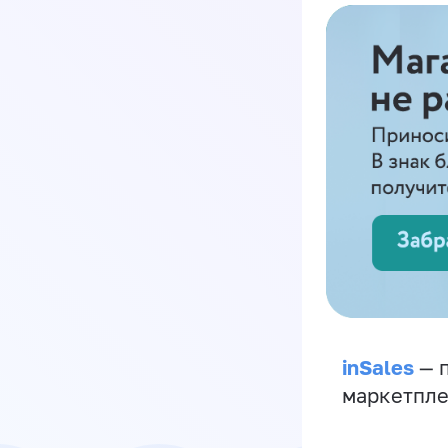
inSales
— п
маркетпле